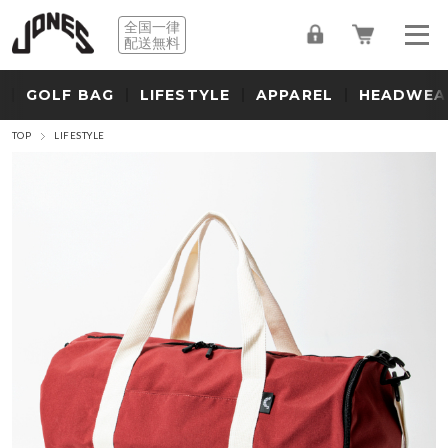
全国一律
配送無料
GOLF BAG
LIFESTYLE
APPAREL
HEADWEA
TOP
LIFESTYLE