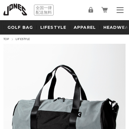
全国一律
配送無料
GOLF BAG
LIFESTYLE
APPAREL
HEADWEA
TOP
LIFESTYLE